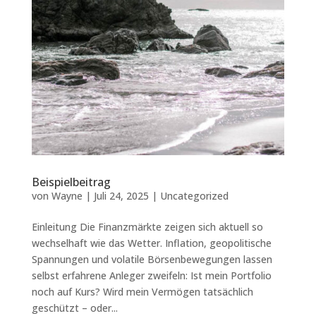
Beispielbeitrag
von
Wayne
|
Juli 24, 2025
|
Uncategorized
Einleitung Die Finanzmärkte zeigen sich aktuell so
wechselhaft wie das Wetter. Inflation, geopolitische
Spannungen und volatile Börsenbewegungen lassen
selbst erfahrene Anleger zweifeln: Ist mein Portfolio
noch auf Kurs? Wird mein Vermögen tatsächlich
geschützt – oder...