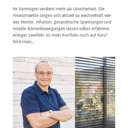
Ihr Vermögen verdient mehr als Unsicherheit. Die
Finanzmärkte zeigen sich aktuell so wechselhaft wie
das Wetter. Inflation, geopolitische Spannungen und
volatile Börsenbewegungen lassen selbst erfahrene
Anleger zweifeln: Ist mein Portfolio noch auf Kurs?
Wird mein...